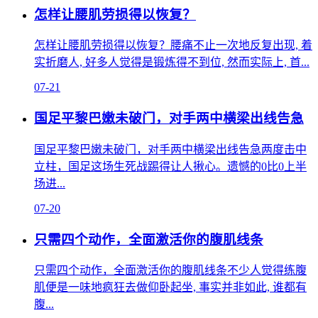
怎样让腰肌劳损得以恢复？
怎样让腰肌劳损得以恢复？腰痛不止一次地反复出现, 着
实折磨人, 好多人觉得是锻炼得不到位, 然而实际上, 首...
07-21
国足平黎巴嫩未破门，对手两中横梁出线告急
国足平黎巴嫩未破门，对手两中横梁出线告急两度击中
立柱，国足这场生死战踢得让人揪心。遗憾的0比0上半
场进...
07-20
只需四个动作，全面激活你的腹肌线条
只需四个动作，全面激活你的腹肌线条不少人觉得练腹
肌便是一味地疯狂去做仰卧起坐, 事实并非如此, 谁都有
腹...