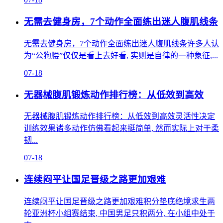
无需去健身房，7个动作全面练出迷人腹肌线条
无需去健身房，7个动作全面练出迷人腹肌线条许多人认
为“公狗腰”仅仅是看上去好看, 实则是自律的一种象征,...
07-18
无器械腹肌锻炼动作排行榜：从低效到高效
无器械腹肌锻炼动作排行榜：从低效到高效灵活性决定
训练效果诸多动作仿佛看起来挺简单, 然而实际上对于柔
韧...
07-18
连续闷平让国足晋级之路更加艰难
连续闷平让国足晋级之路更加艰难积分垫底绝境求生两
轮亚洲杯小组赛结束, 中国男足只积两分, 在小组中处于