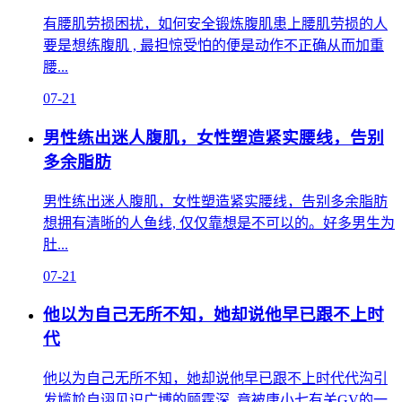
有腰肌劳损困扰，如何安全锻炼腹肌患上腰肌劳损的人
要是想练腹肌 , 最担惊受怕的便是动作不正确从而加重
腰...
07-21
男性练出迷人腹肌，女性塑造紧实腰线，告别
多余脂肪
男性练出迷人腹肌，女性塑造紧实腰线，告别多余脂肪
想拥有清晰的人鱼线, 仅仅靠想是不可以的。好多男生为
肚...
07-21
他以为自己无所不知，她却说他早已跟不上时
代
他以为自己无所不知，她却说他早已跟不上时代代沟引
发尴尬自诩见识广博的顾霆深, 竟被唐小七有关GV的一