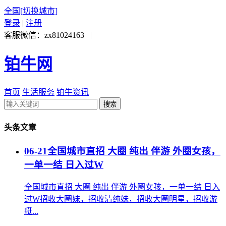
全国
[切换城市]
登录
|
注册
客服微信：zx81024163
|
铂牛网
首页
生活服务
铂牛资讯
搜索
头条文章
06-21
全国城市直招 大圈 纯出 伴游 外圈女孩，
一单一结 日入过W
全国城市直招 大圈 纯出 伴游 外圈女孩，一单一结 日入
过W招收大圈妹，招收清纯妹，招收大圈明星，招收游
艇...