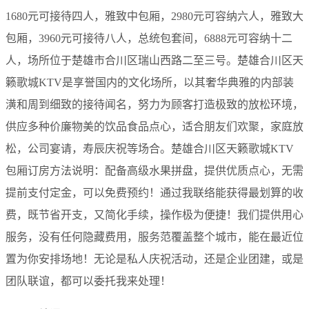
1680元可接待四人，雅致中包厢，2980元可容纳六人，雅致大
包厢，3960元可接待八人，总统包套间，6888元可容纳十二
人，场所位于楚雄市合川区瑞山西路二至三号。楚雄合川区天
籁歌城KTV是享誉国内的文化场所，以其奢华典雅的内部装
潢和周到细致的接待闻名，努力为顾客打造极致的放松环境，
供应多种价廉物美的饮品食品点心，适合朋友们欢聚，家庭放
松，公司宴请，寿辰庆祝等场合。楚雄合川区天籁歌城KTV
包厢订房方法说明：配备高级水果拼盘，提供优质点心，无需
提前支付定金，可以免费预约！通过我联络能获得最划算的收
费，既节省开支，又简化手续，操作极为便捷！我们提供用心
服务，没有任何隐藏费用，服务范覆盖整个城市，能在最近位
置为你安排场地！无论是私人庆祝活动，还是企业团建，或是
团队联谊，都可以委托我来处理！