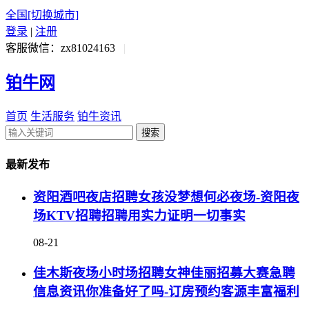
全国
[切换城市]
登录
|
注册
客服微信：zx81024163
|
铂牛网
首页
生活服务
铂牛资讯
搜索
最新发布
资阳酒吧夜店招聘女孩没梦想何必夜场-资阳夜
场KTV招聘招聘用实力证明一切事实
08-21
佳木斯夜场小时场招聘女神佳丽招募大赛急聘
信息资讯你准备好了吗-订房预约客源丰富福利