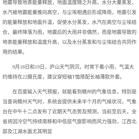
地震导致地表能量释放，地面温度随之升高，水分大量蒸发，
水汽被地震能量推向高空，与尘埃相遇后形成降雨，地震引发
的能量释放和地面升温，促使水分蒸发，水汽在高空与尘埃结
合，最终降落为雨，地震后的大雨并非偶然，而是地震导致的
地表能量释放和温度升高，以及水分蒸发和与尘埃结合共同作
用的结果。
9月18日和19日，庐山天气阴沉，时常下着小雨，气温大
约维持在22摄氏度，建议穿短袖T恤搭配长袖薄款外套。
在百度输入天气预报，就能看到赣州的气象信息，特别是
当查询赣州天气时，系统会提供未来半个月的气候状况，气象
台在中午十二点发布了近期天气态势及预测，当前至后天，全
省将因冷空气持续南移和中低层气旋影响而风力强劲，江西北
部及江湖水面尤其明显