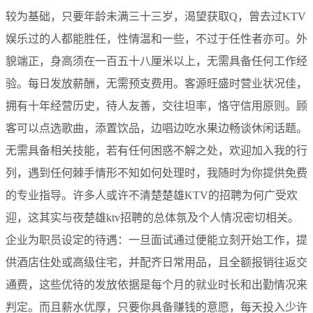
较为基础，只要年龄未满三十三岁，渴望获取Q，曾去过KTV
娱乐过的人都能胜任，性情温和一些，不过于任性者亦可。外
貌端正，身高须在一百五十八厘米以上，无需具备任何工作经
验。每日发放薪酬，无需预支费用。客源旺盛时营业状况佳，
拥有十年经营历史，待人友善，交往坦率，恪守信用原则。顾
客可以点选歌曲，添置饮品，边唱边吃水果边畅谈休闲话题。
无需具备相关技能，若有任何困惑不解之处，欢迎加入我的行
列，遇到任何棘手情形不知如何处理时，我随时为你提供免费
的专业指导。许多人或许不清楚楚雄KTV的招聘为何广受欢
迎，这其实与夜楚雄ktv招聘的总体氛及个人情况密切相关。
企业为职员设定的待遇：一旦面试通过便能立刻开始工作，提
供酒店住处或高级住宅，并配齐日常用品，且全额报销往返交
通费，这些优待的发放依据是每个月的就业时长和出勤情况来
判定。而且薪水优厚，只要你具备赚钱的意愿，每天投入少许