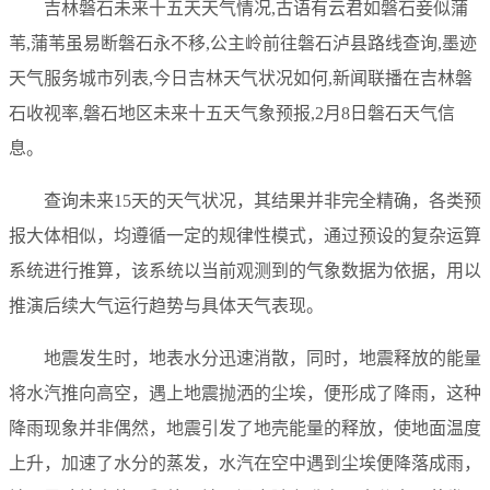
吉林磐石未来十五天天气情况,古语有云君如磐石妾似蒲
苇,蒲苇虽易断磐石永不移,公主岭前往磐石泸县路线查询,墨迹
天气服务城市列表,今日吉林天气状况如何,新闻联播在吉林磐
石收视率,磐石地区未来十五天气象预报,2月8日磐石天气信
息。
查询未来15天的天气状况，其结果并非完全精确，各类预
报大体相似，均遵循一定的规律性模式，通过预设的复杂运算
系统进行推算，该系统以当前观测到的气象数据为依据，用以
推演后续大气运行趋势与具体天气表现。
地震发生时，地表水分迅速消散，同时，地震释放的能量
将水汽推向高空，遇上地震抛洒的尘埃，便形成了降雨，这种
降雨现象并非偶然，地震引发了地壳能量的释放，使地面温度
上升，加速了水分的蒸发，水汽在空中遇到尘埃便降落成雨，