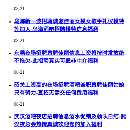
08-21
乌海新一波招聘诚邀佳丽女模女歌手礼仪模特
等加入-乌海酒吧招聘模特信息福利
08-21
东莞夜场招聘直聘佳丽信息工资将按时发放绝
不拖欠-此招聘真实可靠非中介福利
08-21
韶关工资高的夜场招聘酒吧兼职直聘佳丽姑娘
只有努力-直招无需交任何费用福利
08-21
武汉酒吧夜店招聘信息酒水促销及领队日结-武
汉夜总会热情真诚欢迎您的加入福利