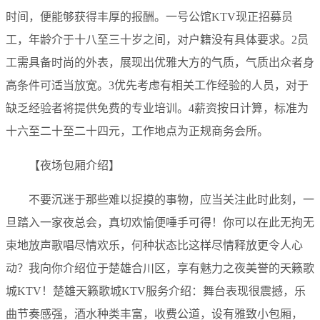
时间，便能够获得丰厚的报酬。一号公馆KTV现正招募员
工，年龄介于十八至三十岁之间，对户籍没有具体要求。2员
工需具备时尚的外表，展现出优雅大方的气质，气质出众者身
高条件可适当放宽。3优先考虑有相关工作经验的人员，对于
缺乏经验者将提供免费的专业培训。4薪资按日计算，标准为
十六至二十至二十四元，工作地点为正规商务会所。
【夜场包厢介绍】
不要沉迷于那些难以捉摸的事物，应当关注此时此刻，一
旦踏入一家夜总会，真切欢愉便唾手可得！你可以在此无拘无
束地放声歌唱尽情欢乐，何种状态比这样尽情释放更令人心
动？我向你介绍位于楚雄合川区，享有魅力之夜美誉的天籁歌
城KTV！楚雄天籁歌城KTV服务介绍：舞台表现很震撼，乐
曲节奏感强，酒水种类丰富，收费公道，设有雅致小包厢，