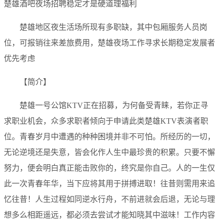
楚雄酒吧夜场招聘稳定才是硬道理福利
楚雄地区夜生活场所现有多职缺，其中包厢服务人员岗
位，可报销往来差旅费用，楚雄夜场工作寻求长期稳定发展者
优先考虑
【简介】
楚雄一号公馆KTV正在招募，为何备受青睐，若你正寻
求职业机会，众多求职者倾向于申请此类楚雄KTV表演者职
位。青春岁月中遭遇的种种困境并非不可怕。所经历的一切，
无论逆境还是失意，皆会化作人生中最珍贵的积累。只要不懈
努力，便会明白真正能击败你的，终究是你自己。人的一生仅
此一次青春年华，当下应将其用于拼搏进取！往昔则需用来追
忆往昔！人生过程如同逆水行舟，不前进就会后退，无论与理
想多么相距遥远，都必须去尝试才能知晓其中滋味！工作内容