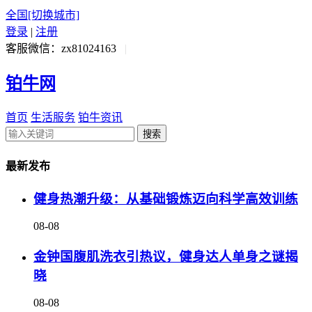
全国
[切换城市]
登录
|
注册
客服微信：zx81024163
|
铂牛网
首页
生活服务
铂牛资讯
搜索
最新发布
健身热潮升级：从基础锻炼迈向科学高效训练
08-08
金钟国腹肌洗衣引热议，健身达人单身之谜揭
晓
08-08