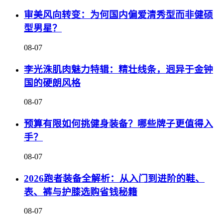
审美风向转变：为何国内偏爱清秀型而非健硕
型男星？
08-07
李光洙肌肉魅力特辑：精壮线条，迥异于金钟
国的硬朗风格
08-07
预算有限如何挑健身装备？哪些牌子更值得入
手？
08-07
2026跑者装备全解析：从入门到进阶的鞋、
表、裤与护膝选购省钱秘籍
08-07