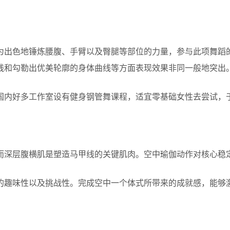
为出色地锤炼腰腹、手臂以及臀腿等部位的力量，参与此项舞蹈
线和勾勒出优美轮廓的身体曲线等方面表现效果非同一般地突出
国内好多工作室设有健身钢管舞课程，适宜零基础女性去尝试，
而深层腹横肌是塑造马甲线的关键肌肉。空中瑜伽动作对核心稳
的趣味性以及挑战性。完成空中一个体式所带来的成就感，能够