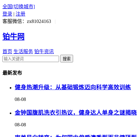
全国
[切换城市]
登录
|
注册
客服微信：zx81024163
|
铂牛网
首页
生活服务
铂牛资讯
搜索
最新发布
健身热潮升级：从基础锻炼迈向科学高效训练
08-08
金钟国腹肌洗衣引热议，健身达人单身之谜揭晓
08-08