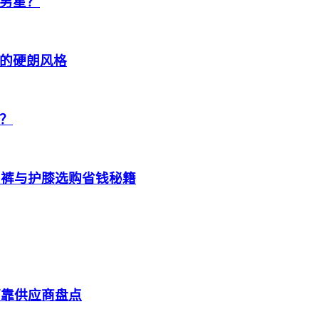
男星？
的硬朗风格
？
、裤与护膝选购省钱秘籍
可靠供应商盘点