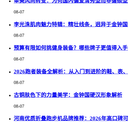
审美风向转变：为何国内偏爱清秀型而非健硕型
08-07
李光洙肌肉魅力特辑：精壮线条，迥异于金钟国
08-07
预算有限如何挑健身装备？哪些牌子更值得入手
08-07
2026跑者装备全解析：从入门到进阶的鞋、表
08-07
古铜肤色下的力量美学：金钟国硬汉形象解析
08-07
河南优质折叠跑步机品牌推荐：2026年高口碑