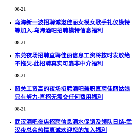
08-21
乌海新一波招聘诚邀佳丽女模女歌手礼仪模特
等加入-乌海酒吧招聘模特信息福利
08-21
东莞夜场招聘直聘佳丽信息工资将按时发放绝
不拖欠-此招聘真实可靠非中介福利
08-21
韶关工资高的夜场招聘酒吧兼职直聘佳丽姑娘
只有努力-直招无需交任何费用福利
08-21
武汉酒吧夜店招聘信息酒水促销及领队日结-武
汉夜总会热情真诚欢迎您的加入福利