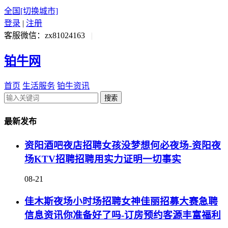
全国
[切换城市]
登录
|
注册
客服微信：zx81024163
|
铂牛网
首页
生活服务
铂牛资讯
搜索
最新发布
资阳酒吧夜店招聘女孩没梦想何必夜场-资阳夜
场KTV招聘招聘用实力证明一切事实
08-21
佳木斯夜场小时场招聘女神佳丽招募大赛急聘
信息资讯你准备好了吗-订房预约客源丰富福利